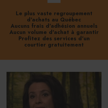
Le plus vaste regroupement
d'achats au Québec
Aucuns frais d'adhésion annuels
Aucun volume d'achat à garantir
Profitez des services d'un
courtier gratuitement